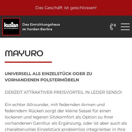
Das Geschäft ist geschlossen!
Das Einrichtungshaus
im Norden Berlins
MAYURO
UNIVERSELL ALS EINZELSTÜCK ODER ZU
VORHANDENEN POLSTERMÖBELN
DERZEIT ATTRAKTIVER PREISVORTEIL IN LEDER SENSO!
Ein echter Allrounder, mit federnden Armen und
federndem Rücken sorgt der kleine Sessel für einen
lockeren und legeren Sitzkomfort als Option zu Ihrer
vorhandenen Garnitur als Ergänzung, oder ist aber auch als
charaktervolles Einzelstück problemlos integrierbar in Ihre