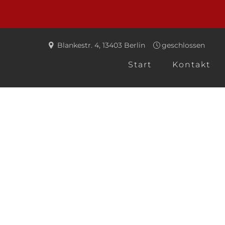
Blankestr. 4
,
13403
Berlin
geschlossen
Start
Kontakt