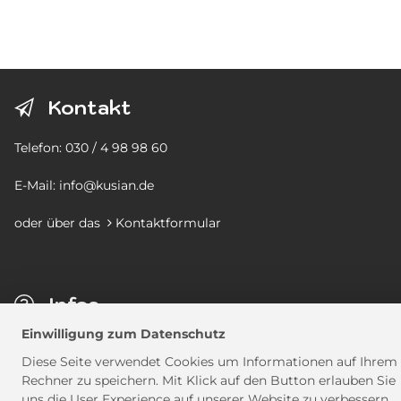
Kontakt
Telefon:
030 / 4 98 98 60
E-Mail:
info@kusian.de
oder über das
Kontaktformular

Infos
Einwilligung zum Datenschutz
Blankestr. 4
Diese Seite verwendet Cookies um Informationen auf Ihrem
13403
Berlin
Rechner zu speichern. Mit Klick auf den Button erlauben Sie
geschlossen
uns die User Experience auf unserer Website zu verbessern